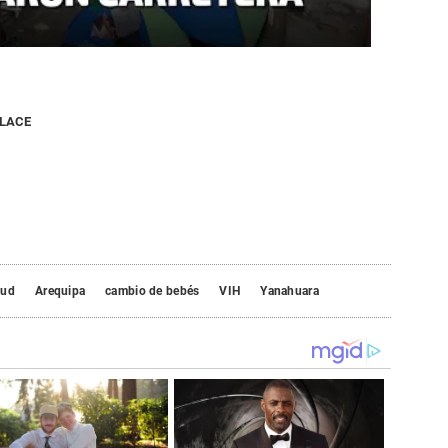
NLACE
lud
Arequipa
cambio de bebés
VIH
Yanahuara