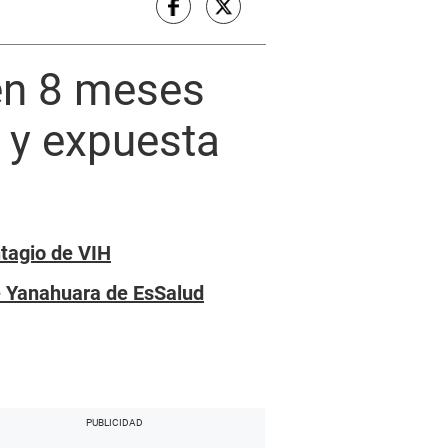
en 8 meses
 y expuesta
ntagio de VIH
de Yanahuara de EsSalud