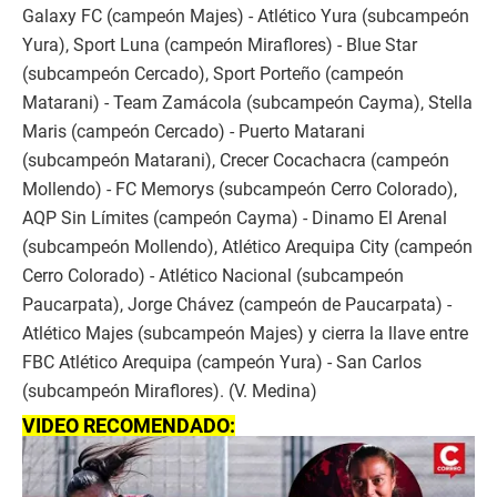
Galaxy FC (campeón Majes) - Atlético Yura (subcampeón
Yura), Sport Luna (campeón Miraflores) - Blue Star
(subcampeón Cercado), Sport Porteño (campeón
Matarani) - Team Zamácola (subcampeón Cayma), Stella
Maris (campeón Cercado) - Puerto Matarani
(subcampeón Matarani), Crecer Cocachacra (campeón
Mollendo) - FC Memorys (subcampeón Cerro Colorado),
AQP Sin Límites (campeón Cayma) - Dinamo El Arenal
(subcampeón Mollendo), Atlético Arequipa City (campeón
Cerro Colorado) - Atlético Nacional (subcampeón
Paucarpata), Jorge Chávez (campeón de Paucarpata) -
Atlético Majes (subcampeón Majes) y cierra la llave entre
FBC Atlético Arequipa (campeón Yura) - San Carlos
(subcampeón Miraflores). (V. Medina)
VIDEO RECOMENDADO: