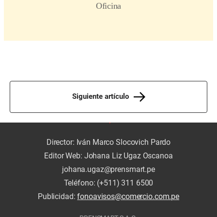
Siguiente artículo
Director: Iván Marco Slocovich Pardo
Editor Web: Johana Liz Ugaz Oscanoa
johana.ugaz@prensmart.pe
Teléfono: (+511) 311 6500
Publicidad:
fonoavisos@comercio.com.pe