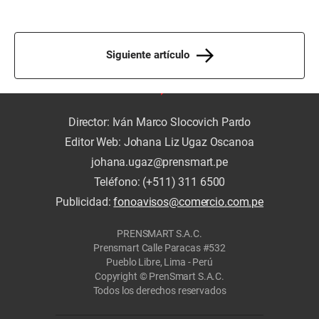
Siguiente artículo
Director: Iván Marco Slocovich Pardo
Editor Web: Johana Liz Ugaz Oscanoa
johana.ugaz@prensmart.pe
Teléfono: (+511) 311 6500
Publicidad:
fonoavisos@comercio.com.pe
PRENSMART S.A.C.
Prensmart Calle Paracas #532
Pueblo Libre, Lima - Perú
Copyright © PrenSmart S.A.C.
Todos los derechos reservados