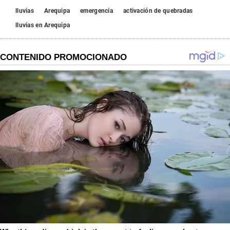
,
lluvias
Arequipa
emergencia
activación de quebradas
3
5
lluvias en Arequipa
s
e
c
o
n
d
s