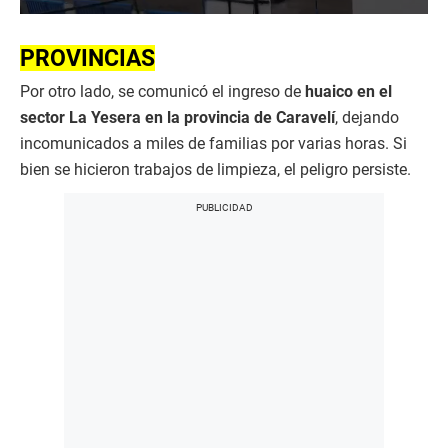
0
s
e
PROVINCIAS
c
o
Por otro lado, se comunicó el ingreso de
huaico en el
n
d
sector La Yesera en la provincia de Caravelí
, dejando
s
incomunicados a miles de familias por varias horas. Si
o
f
bien se hicieron trabajos de limpieza, el peligro persiste.
4
9
s
e
c
o
n
d
s