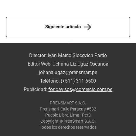
Siguiente artículo
Director: Iván Marco Slocovich Pardo
Editor Web: Johana Liz Ugaz Oscanoa
johana.ugaz@prensmart.pe
Teléfono: (+511) 311 6500
Publicidad:
fonoavisos@comercio.com.pe
PRENSMART S.A.C.
Prensmart Calle Paracas #532
Pueblo Libre, Lima - Perú
Copyright © PrenSmart S.A.C.
Todos los derechos reservados