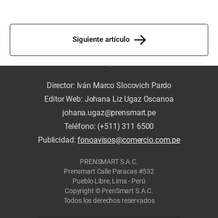
Siguiente artículo
Director: Iván Marco Slocovich Pardo
Editor Web: Johana Liz Ugaz Oscanoa
johana.ugaz@prensmart.pe
Teléfono: (+511) 311 6500
Publicidad:
fonoavisos@comercio.com.pe
PRENSMART S.A.C.
Prensmart Calle Paracas #532
Pueblo Libre, Lima - Perú
Copyright © PrenSmart S.A.C.
Todos los derechos reservados