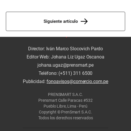
Siguiente artículo
Director: Iván Marco Slocovich Pardo
Editor Web: Johana Liz Ugaz Oscanoa
johana.ugaz@prensmart.pe
Teléfono: (+511) 311 6500
Publicidad:
fonoavisos@comercio.com.pe
PRENSMART S.A.C.
Prensmart Calle Paracas #532
Pueblo Libre, Lima - Perú
Copyright © PrenSmart S.A.C.
Todos los derechos reservados