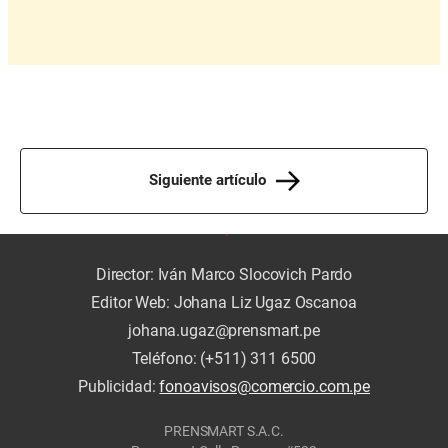
Siguiente artículo
Director: Iván Marco Slocovich Pardo
Editor Web: Johana Liz Ugaz Oscanoa
johana.ugaz@prensmart.pe
Teléfono: (+511) 311 6500
Publicidad:
fonoavisos@comercio.com.pe
PRENSMART S.A.C.