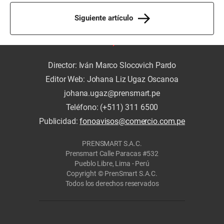
Siguiente artículo
Director: Iván Marco Slocovich Pardo
Editor Web: Johana Liz Ugaz Oscanoa
johana.ugaz@prensmart.pe
Teléfono: (+511) 311 6500
Publicidad:
fonoavisos@comercio.com.pe
PRENSMART S.A.C.
Prensmart Calle Paracas #532
Pueblo Libre, Lima - Perú
Copyright © PrenSmart S.A.C.
Todos los derechos reservados