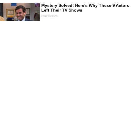
NO TE PIERDAS
Contenido de
Correo
Trujillo: Menor de edad y su amigo
caen con 20 cartuchos de dinamita
Claudia Sheinbaum confirma
reanudación de relaciones