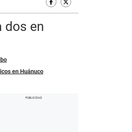
a dos en
mbo
micos en Huánuco