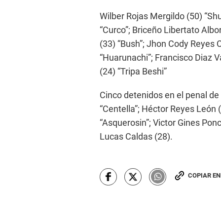
Wilber Rojas Mergildo (50) “S
“Curco”; Briceño Libertato Albo
(33) “Bush”; Jhon Cody Reyes C
“Huarunachi”; Francisco Diaz 
(24) “Tripa Beshi”
Cinco detenidos en el penal d
“Centella”; Héctor Reyes León (
“Asquerosin”; Victor Gines Ponc
Lucas Caldas (28).
COPIAR E