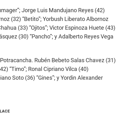
humager”; Jorge Luis Mandujano Reyes (42)
rnoz (32) “Betito”; Yorbush Liberato Albornoz
hahua (33) “Ojitos”; Victor Espinoza Huete (43)
Vásquez (30) “Pancho”; y Adalberto Reyes Vega
e Potracancha. Rubén Bebeto Salas Chavez (31)
42) “Timo”; Ronal Cipriano Vilca (40)
iano Soto (36) “Gines”; y Yordin Alexander
NLACE