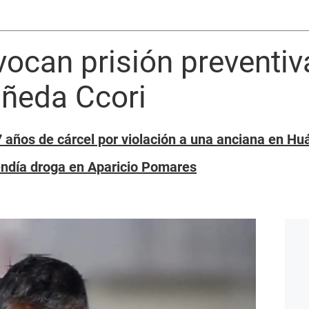
ocan prisión preventiva
añeda Ccori
 años de cárcel por violación a una anciana en H
endía droga en Aparicio Pomares