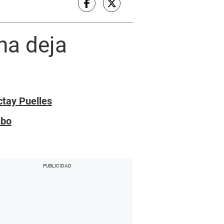
na deja
ctay Puelles
mbo