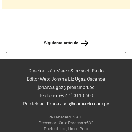
Siguiente artículo
Director: Iván Marco Slocovich Pardo
Editor Web: Johana Liz Ugaz Oscanoa
johana.ugaz@prensmart.pe
Teléfono: (+511) 311 6500
Publicidad:
fonoavisos@comercio.com.pe
PRENSMART S.A.C.
Prensmart Calle Paracas #532
Pueblo Libre, Lima - Perú