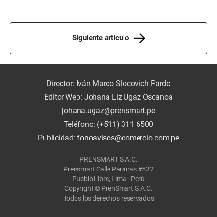
Siguiente artículo
Director: Iván Marco Slocovich Pardo
Editor Web: Johana Liz Ugaz Oscanoa
johana.ugaz@prensmart.pe
Teléfono: (+511) 311 6500
Publicidad:
fonoavisos@comercio.com.pe
PRENSMART S.A.C.
Prensmart Calle Paracas #532
Pueblo Libre, Lima - Perú
Copyright © PrenSmart S.A.C.
Todos los derechos reservados