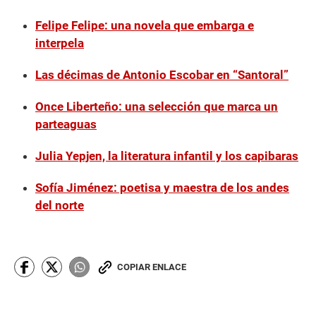
Felipe Felipe: una novela que embarga e
interpela
Las décimas de Antonio Escobar en “Santoral”
Once Liberteño: una selección que marca un
parteaguas
Julia Yepjen, la literatura infantil y los capibaras
Sofía Jiménez: poetisa y maestra de los andes
del norte
COPIAR ENLACE