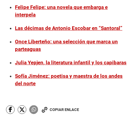
Felipe Felipe: una novela que embarga e
interpela
Las décimas de Antonio Escobar en “Santoral”
Once Liberteño: una selección que marca un
parteaguas
Julia Yepjen, la literatura infantil y los capibaras
Sofía Jiménez: poetisa y maestra de los andes
del norte
COPIAR ENLACE