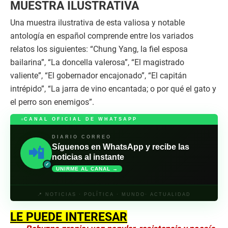
MUESTRA ILUSTRATIVA
Una muestra ilustrativa de esta valiosa y notable
antología en español comprende entre los variados
relatos los siguientes: “Chung Yang, la fiel esposa
bailarina”, “La doncella valerosa”, “El magistrado
valiente”, “El gobernador encajonado”, “El capitán
intrépido”, “La jarra de vino encantada; o por qué el gato y
el perro son enemigos”.
CANAL OFICIAL DE WHATSAPP
DIARIO CORREO
Síguenos en WhatsApp y recibe las
📲
noticias al instante
✓
UNIRME AL CANAL →
📍 NOTICIAS · POLÍTICA · MUNDO· ACTUALIDAD
LE PUEDE INTERESAR