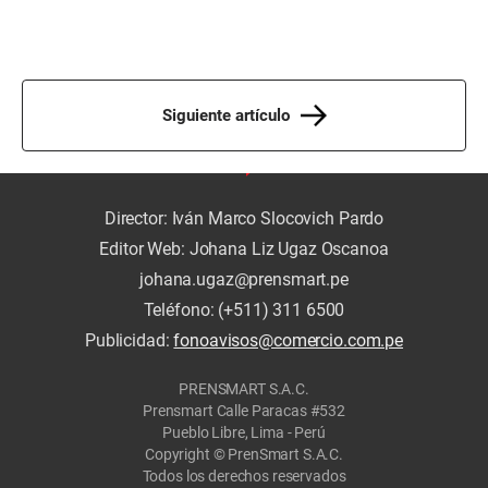
Siguiente artículo
Director: Iván Marco Slocovich Pardo
Editor Web: Johana Liz Ugaz Oscanoa
johana.ugaz@prensmart.pe
Teléfono: (+511) 311 6500
Publicidad:
fonoavisos@comercio.com.pe
PRENSMART S.A.C.
Prensmart Calle Paracas #532
Pueblo Libre, Lima - Perú
Copyright © PrenSmart S.A.C.
Todos los derechos reservados