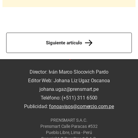
Siguiente artículo
Director: Iván Marco Slocovich Pardo
Editor Web: Johana Liz Ugaz Oscanoa
johana.ugaz@prensmart.pe
Teléfono: (+511) 311 6500
Publicidad:
fonoavisos@comercio.com.pe
PRENSMART S.A.C.
Prensmart Calle Paracas #532
Pueblo Libre, Lima - Perú