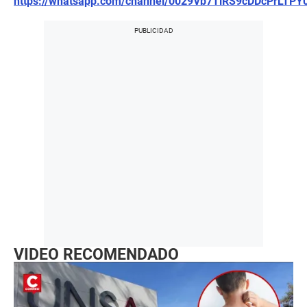
https://whatsapp.com/channel/0029Vb7TiRS9cDDcPrLTPY
VIDEO RECOMENDADO