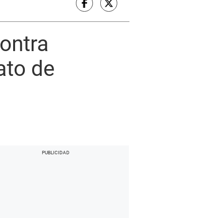
contra
ato de