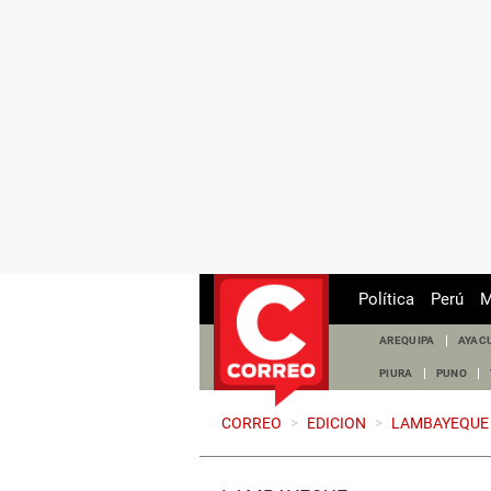
Política
Perú
M
AREQUIPA
AYAC
PIURA
PUNO
CORREO
>
EDICION
>
LAMBAYEQUE