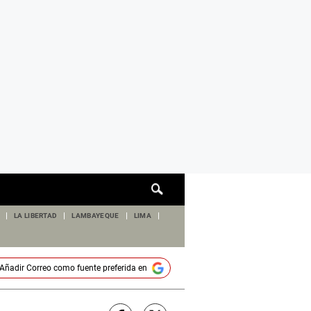
Cuadro
de
búsqueda
LA LIBERTAD
LAMBAYEQUE
LIMA
Añadir
Correo
como fuente preferida en