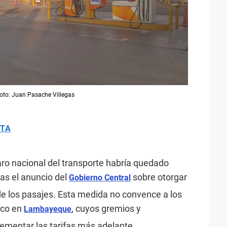
Foto: Juan Pasache Villegas
ETA
ro nacional del transporte habría quedado
as el anuncio del
sobre otorgar
Gobierno Central
 de los pasajes. Esta medida no convence a los
lico en
, cuyos gremios y
Lambayeque
ementar las tarifas más adelante.