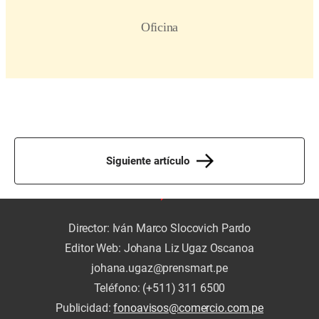
Siguiente artículo
Director: Iván Marco Slocovich Pardo
Editor Web: Johana Liz Ugaz Oscanoa
johana.ugaz@prensmart.pe
Teléfono: (+511) 311 6500
Publicidad:
fonoavisos@comercio.com.pe