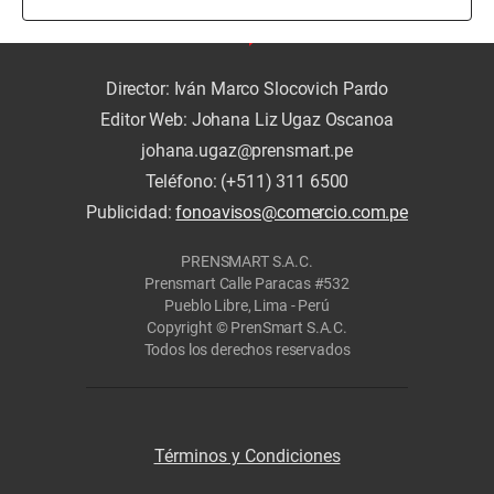
Director: Iván Marco Slocovich Pardo
Editor Web: Johana Liz Ugaz Oscanoa
johana.ugaz@prensmart.pe
Teléfono: (+511) 311 6500
Publicidad:
fonoavisos@comercio.com.pe
PRENSMART S.A.C.
Prensmart Calle Paracas #532
Pueblo Libre, Lima - Perú
Copyright © PrenSmart S.A.C.
Todos los derechos reservados
Términos y Condiciones