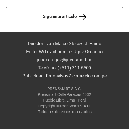
Siguiente artículo
Director: Iván Marco Slocovich Pardo
Editor Web: Johana Liz Ugaz Oscanoa
johana.ugaz@prensmart.pe
Teléfono: (+511) 311 6500
Publicidad:
fonoavisos@comercio.com.pe
PRENSMART S.A.C.
Prensmart Calle Paracas #532
Pueblo Libre, Lima - Perú
Copyright © PrenSmart S.A.C.
Todos los derechos reservados