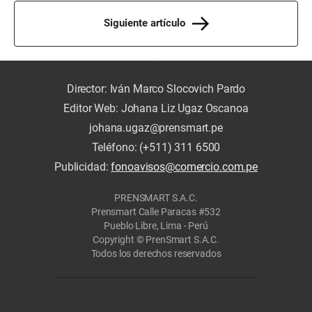
Siguiente artículo
Director: Iván Marco Slocovich Pardo
Editor Web: Johana Liz Ugaz Oscanoa
johana.ugaz@prensmart.pe
Teléfono: (+511) 311 6500
Publicidad:
fonoavisos@comercio.com.pe
PRENSMART S.A.C.
Prensmart Calle Paracas #532
Pueblo Libre, Lima - Perú
Copyright © PrenSmart S.A.C.
Todos los derechos reservados