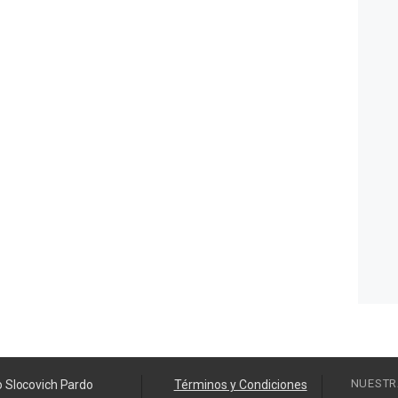
NUESTR
o Slocovich Pardo
Términos y Condiciones