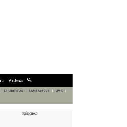
ia
Videos
Cuadro
de
búsqueda
LA LIBERTAD
LAMBAYEQUE
LIMA