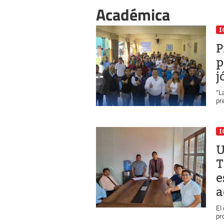
Académica
I
P
p
j
“L
pr
I
U
T
e
a
El
pr