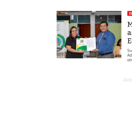
I
M
a
E
Su
Ad
ot
Ant