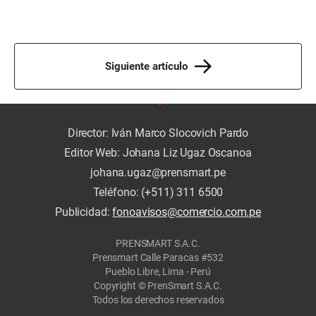
Siguiente artículo
Director: Iván Marco Slocovich Pardo
Editor Web: Johana Liz Ugaz Oscanoa
johana.ugaz@prensmart.pe
Teléfono: (+511) 311 6500
Publicidad:
fonoavisos@comercio.com.pe
PRENSMART S.A.C.
Prensmart Calle Paracas #532
Pueblo Libre, Lima - Perú
Copyright © PrenSmart S.A.C.
Todos los derechos reservados