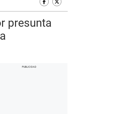
or presunta
ga