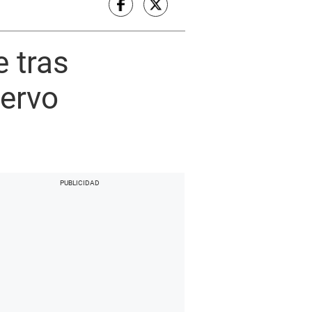
e tras
tervo