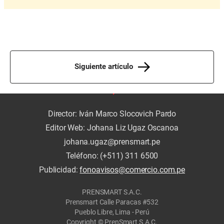
Siguiente artículo
Director: Iván Marco Slocovich Pardo
Editor Web: Johana Liz Ugaz Oscanoa
johana.ugaz@prensmart.pe
Teléfono: (+511) 311 6500
Publicidad:
fonoavisos@comercio.com.pe
PRENSMART S.A.C.
Prensmart Calle Paracas #532
Pueblo Libre, Lima - Perú
Copyright © PrenSmart S.A.C.