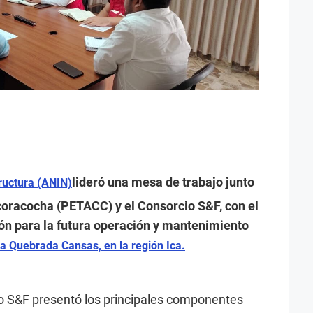
lideró una mesa de trabajo junto
ructura (ANIN)
oracocha (PETACC) y el Consorcio S&F, con el
ción para la futura operación y mantenimiento
la Quebrada Cansas, en la región Ica.
io S&F presentó los principales componentes