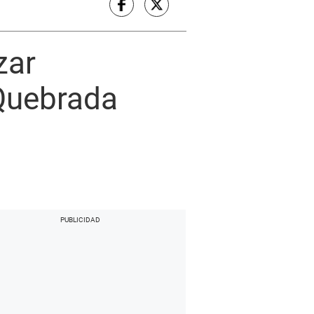
zar
 Quebrada