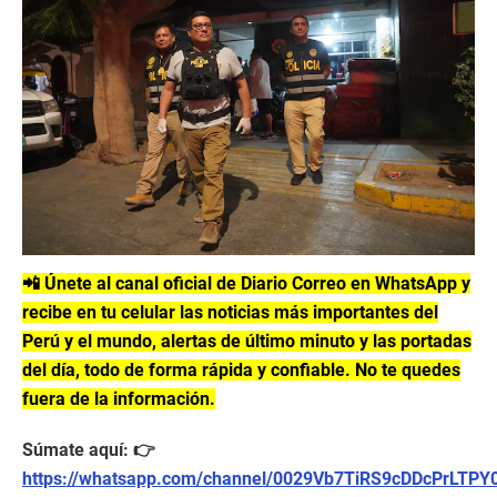
📲 Únete al canal oficial de Diario Correo en WhatsApp y
recibe en tu celular las noticias más importantes del
Perú y el mundo, alertas de último minuto y las portadas
del día, todo de forma rápida y confiable. No te quedes
fuera de la información.
Súmate aquí: 👉
https://whatsapp.com/channel/0029Vb7TiRS9cDDcPrLTPY