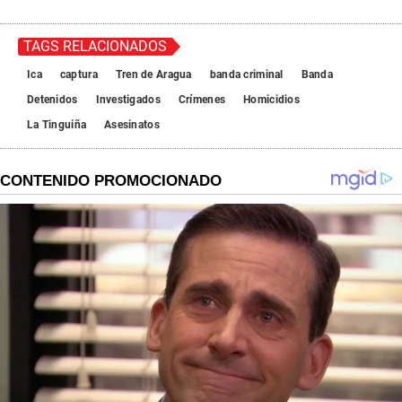
TAGS RELACIONADOS
Ica
captura
Tren de Aragua
banda criminal
Banda
Detenidos
Investigados
Crímenes
Homicidios
La Tinguiña
Asesinatos