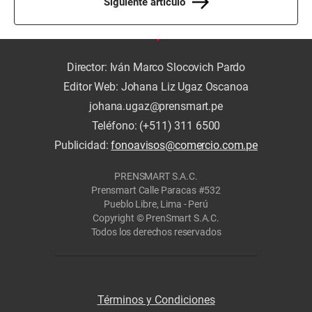
Siguiente artículo
Director: Iván Marco Slocovich Pardo
Editor Web: Johana Liz Ugaz Oscanoa
johana.ugaz@prensmart.pe
Teléfono: (+511) 311 6500
Publicidad:
fonoavisos@comercio.com.pe
PRENSMART S.A.C.
Prensmart Calle Paracas #532
Pueblo Libre, Lima - Perú
Copyright © PrenSmart S.A.C.
Todos los derechos reservados
Términos y Condiciones