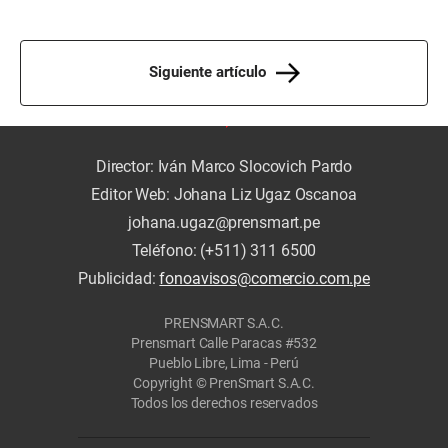
Siguiente artículo
Director: Iván Marco Slocovich Pardo
Editor Web: Johana Liz Ugaz Oscanoa
johana.ugaz@prensmart.pe
Teléfono: (+511) 311 6500
Publicidad:
fonoavisos@comercio.com.pe
PRENSMART S.A.C.
Prensmart Calle Paracas #532
Pueblo Libre, Lima - Perú
Copyright © PrenSmart S.A.C.
Todos los derechos reservados