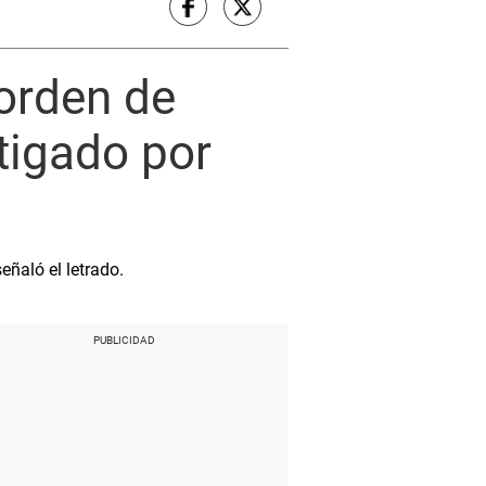
 orden de
stigado por
ñaló el letrado.