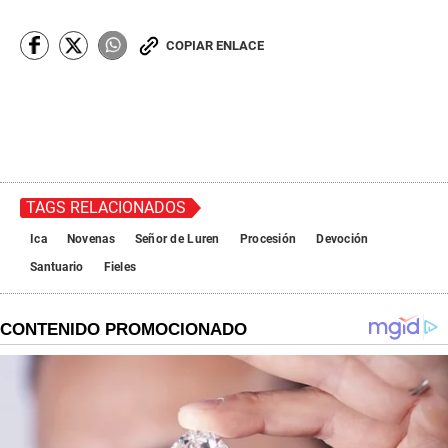
COPIAR ENLACE
TAGS RELACIONADOS
Ica
Novenas
Señor de Luren
Procesión
Devoción
Santuario
Fieles