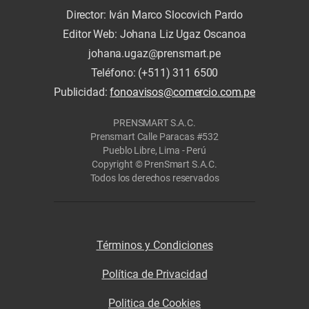
Director: Iván Marco Slocovich Pardo
Editor Web: Johana Liz Ugaz Oscanoa
johana.ugaz@prensmart.pe
Teléfono: (+511) 311 6500
Publicidad:
fonoavisos@comercio.com.pe
PRENSMART S.A.C.
Prensmart Calle Paracas #532
Pueblo Libre, Lima - Perú
Copyright © PrenSmart S.A.C.
Todos los derechos reservados
Términos y Condiciones
Política de Privacidad
Politica de Cookies