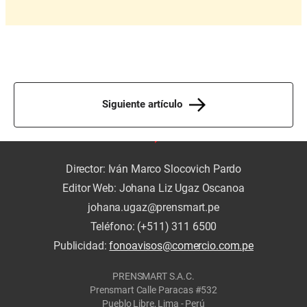
Siguiente artículo
Director: Iván Marco Slocovich Pardo
Editor Web: Johana Liz Ugaz Oscanoa
johana.ugaz@prensmart.pe
Teléfono: (+511) 311 6500
Publicidad:
fonoavisos@comercio.com.pe
PRENSMART S.A.C.
Prensmart Calle Paracas #532
Pueblo Libre, Lima - Perú