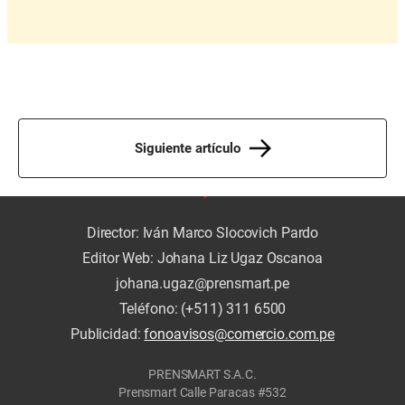
Siguiente artículo
Director: Iván Marco Slocovich Pardo
Editor Web: Johana Liz Ugaz Oscanoa
johana.ugaz@prensmart.pe
Teléfono: (+511) 311 6500
Publicidad:
fonoavisos@comercio.com.pe
PRENSMART S.A.C.
Prensmart Calle Paracas #532