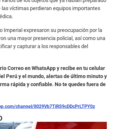
n varios de los objetos que ya habían preparado
e las víctimas perdieran equipos importantes
édica.
o Imperial expresaron su preocupación por la
eron una mayor presencia policial, así como una
ificar y capturar a los responsables del
ario Correo en WhatsApp y recibe en tu celular
el Perú y el mundo, alertas de último minuto y
forma rápida y confiable. No te quedes fuera de
app.com/channel/0029Vb7TiRS9cDDcPrLTPY0z
O