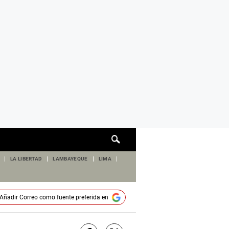
Cuadro
de
búsqueda
LA LIBERTAD
LAMBAYEQUE
LIMA
Añadir
Correo
como fuente preferida en