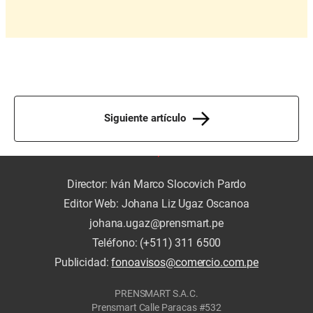
Siguiente artículo
Director: Iván Marco Slocovich Pardo
Editor Web: Johana Liz Ugaz Oscanoa
johana.ugaz@prensmart.pe
Teléfono: (+511) 311 6500
Publicidad:
fonoavisos@comercio.com.pe
PRENSMART S.A.C.
Prensmart Calle Paracas #532