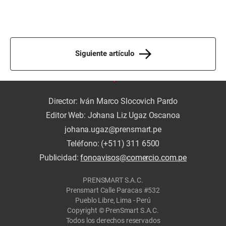
Siguiente artículo
Director: Iván Marco Slocovich Pardo
Editor Web: Johana Liz Ugaz Oscanoa
johana.ugaz@prensmart.pe
Teléfono: (+511) 311 6500
Publicidad:
fonoavisos@comercio.com.pe
PRENSMART S.A.C.
Prensmart Calle Paracas #532
Pueblo Libre, Lima - Perú
Copyright © PrenSmart S.A.C.
Todos los derechos reservados