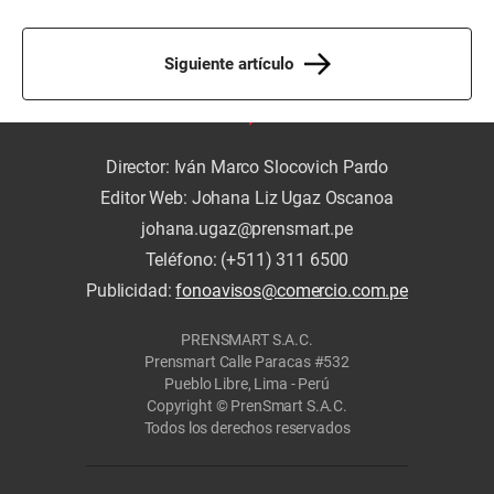
Siguiente artículo
Director: Iván Marco Slocovich Pardo
Editor Web: Johana Liz Ugaz Oscanoa
johana.ugaz@prensmart.pe
Teléfono: (+511) 311 6500
Publicidad:
fonoavisos@comercio.com.pe
PRENSMART S.A.C.
Prensmart Calle Paracas #532
Pueblo Libre, Lima - Perú
Copyright © PrenSmart S.A.C.
Todos los derechos reservados