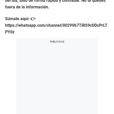
del día, todo de forma rápida y confiable. No te quedes
fuera de la información.
Súmate aquí: 👉
https://whatsapp.com/channel/0029Vb7TiRS9cDDcPrLT
PY0z