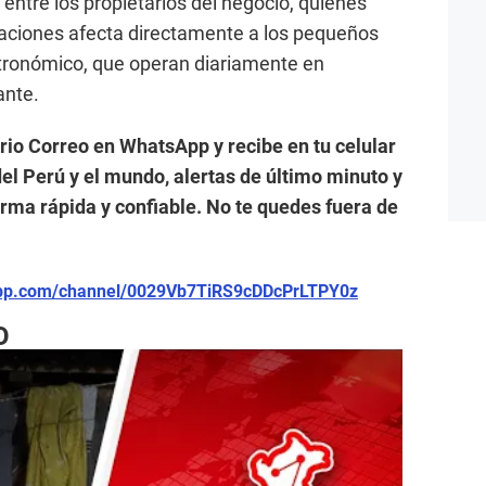
entre los propietarios del negocio, quienes
uaciones afecta directamente a los pequeños
tronómico, que operan diariamente en
ante.
ario Correo en WhatsApp y recibe en tu celular
el Perú y el mundo, alertas de último minuto y
forma rápida y confiable. No te quedes fuera de
app.com/channel/0029Vb7TiRS9cDDcPrLTPY0z
O