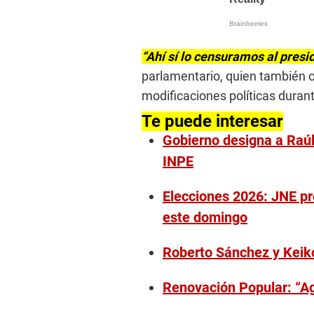
“Ahí sí lo censuramos al presid
parlamentario, quien también 
modificaciones políticas durant
Te puede interesar
Gobierno designa a Raú
INPE
Elecciones 2026: JNE pr
este domingo
Roberto Sánchez y Keiko
Renovación Popular: “Ag