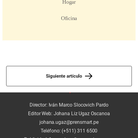
Siguiente artículo
Director: Iván Marco Slocovich Pardo
Editor Web: Johana Liz Ugaz Oscanoa
johana.ugaz@prensmart.pe
Teléfono: (+511) 311 6500