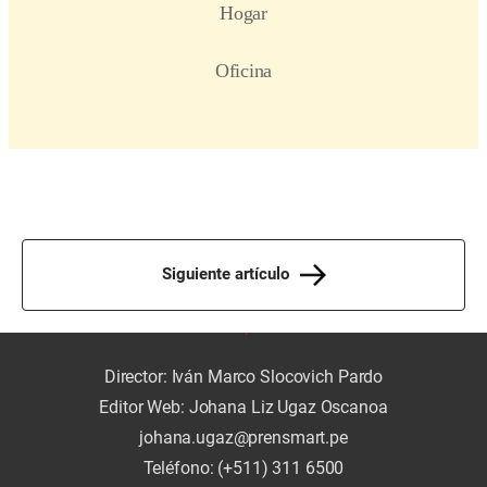
Siguiente artículo
Director: Iván Marco Slocovich Pardo
Editor Web: Johana Liz Ugaz Oscanoa
johana.ugaz@prensmart.pe
Teléfono: (+511) 311 6500