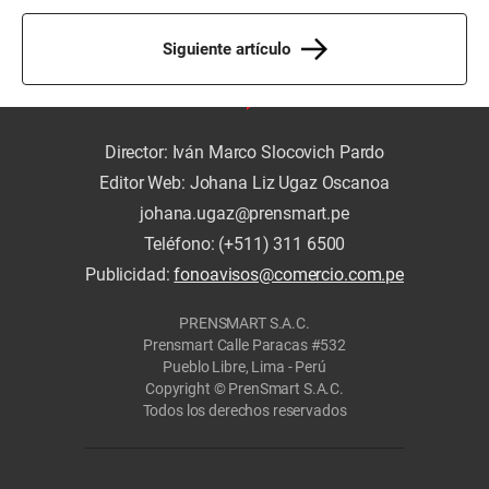
Siguiente artículo
Director: Iván Marco Slocovich Pardo
Editor Web: Johana Liz Ugaz Oscanoa
johana.ugaz@prensmart.pe
Teléfono: (+511) 311 6500
Publicidad:
fonoavisos@comercio.com.pe
PRENSMART S.A.C.
Prensmart Calle Paracas #532
Pueblo Libre, Lima - Perú
Copyright © PrenSmart S.A.C.
Todos los derechos reservados