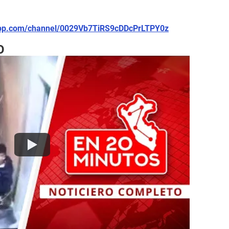
app.com/channel/0029Vb7TiRS9cDDcPrLTPY0z
O