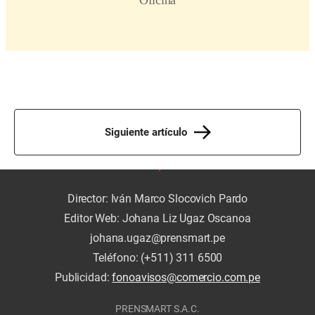
Siguiente artículo
Director: Iván Marco Slocovich Pardo
Editor Web: Johana Liz Ugaz Oscanoa
johana.ugaz@prensmart.pe
Teléfono: (+511) 311 6500
Publicidad:
fonoavisos@comercio.com.pe
PRENSMART S.A.C.